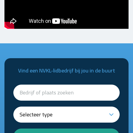
Vind een NVKL-lidbedrijf bij jou in de buurt