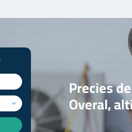
t
Precies d
Overal, al