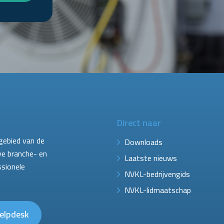
Direct naar
gebied van de
Downloads
ve branche- en
Laatste nieuws
ssionele
NVKL-bedrijvengids
NVKL-lidmaatschap
elpdesk