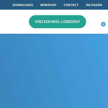
DOWNLOADS
WEBSHOP
CONTACT
INLOGGEN
VIND EEN NVKL-LIDBEDRIJF
0