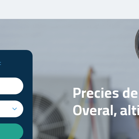
t
Precies d
Overal, al