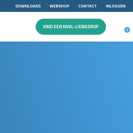
DOWNLOADS
WEBSHOP
CONTACT
INLOGGEN
VIND EEN NVKL-LIDBEDRIJF
0