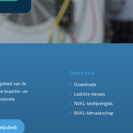
Direct naar
gebied van de
Downloads
ve branche- en
Laatste nieuws
ssionele
NVKL-bedrijvengids
NVKL-lidmaatschap
elpdesk