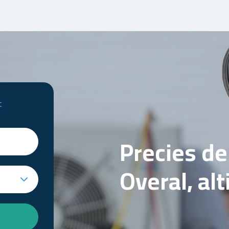
t
Precies d
Overal, al