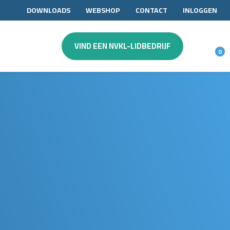
DOWNLOADS
WEBSHOP
CONTACT
INLOGGEN
VIND EEN NVKL-LIDBEDRIJF
0