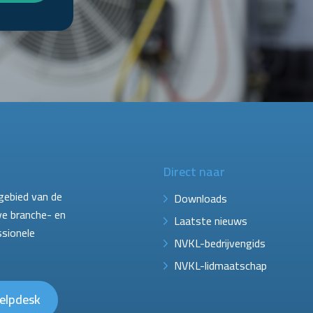
Direct naar
gebied van de
Downloads
ve branche- en
Laatste nieuws
ssionele
NVKL-bedrijvengids
NVKL-lidmaatschap
elpdesk