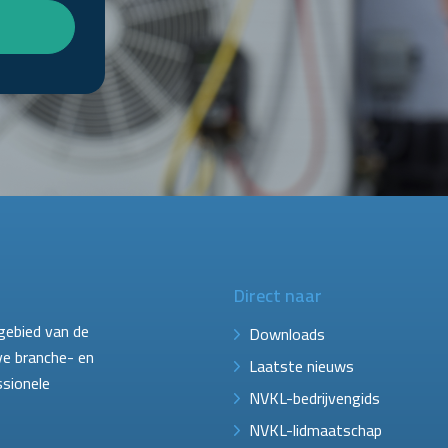
Direct naar
gebied van de
Downloads
ve branche- en
Laatste nieuws
ssionele
NVKL-bedrijvengids
NVKL-lidmaatschap