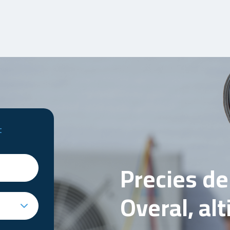
t
Precies d
Overal, al