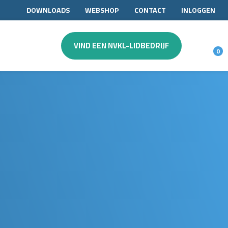
DOWNLOADS
WEBSHOP
CONTACT
INLOGGEN
VIND EEN NVKL-LIDBEDRIJF
0