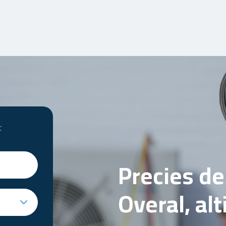
t
Precies d
Overal, al