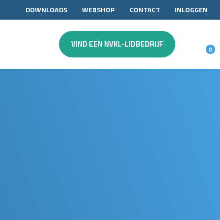
DOWNLOADS
WEBSHOP
CONTACT
INLOGGEN
VIND EEN NVKL-LIDBEDRIJF
0