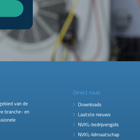
Direct naar
gebied van de
Downloads
ve branche- en
Laatste nieuws
ssionele
NVKL-bedrijvengids
NVKL-lidmaatschap