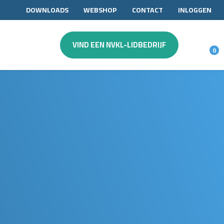
DOWNLOADS
WEBSHOP
CONTACT
INLOGGEN
VIND EEN NVKL-LIDBEDRIJF
0