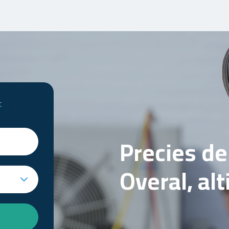
t
Precies d
Overal, al