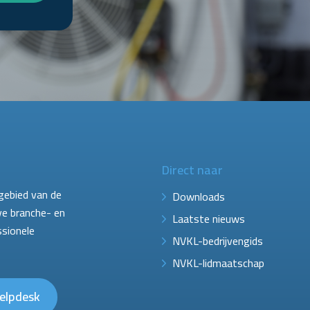
Direct naar
gebied van de
Downloads
ve branche- en
Laatste nieuws
ssionele
NVKL-bedrijvengids
NVKL-lidmaatschap
elpdesk