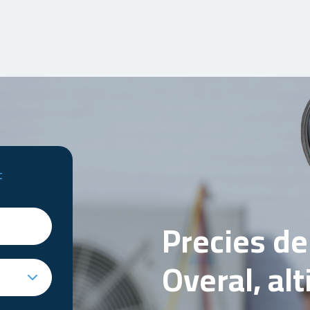
t
Precies d
Overal, al