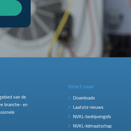
Direct naar
gebied van de
Downloads
ve branche- en
Laatste nieuws
ssionele
NVKL-bedrijvengids
NVKL-lidmaatschap