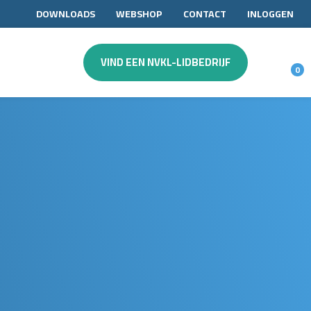
DOWNLOADS
WEBSHOP
CONTACT
INLOGGEN
VIND EEN NVKL-LIDBEDRIJF
0