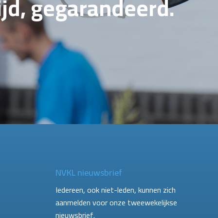
tijd, gegarandeerd.
NVKL nieuwsbrief
Iedereen, ook niet-leden, kunnen zich
aanmelden voor onze tweewekelijkse
nieuwsbrief.