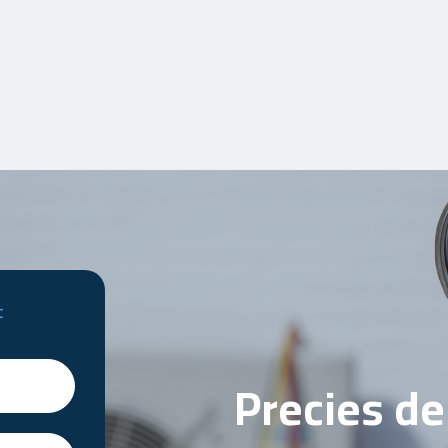
t
Precies d