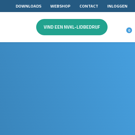
DOWNLOADS
WEBSHOP
CONTACT
INLOGGEN
VIND EEN NVKL-LIDBEDRIJF
0