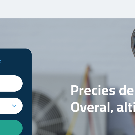
t
Precies d
Overal, al