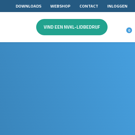
DOWNLOADS
WEBSHOP
CONTACT
INLOGGEN
VIND EEN NVKL-LIDBEDRIJF
0