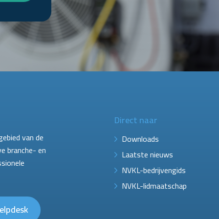
Direct naar
gebied van de
Downloads
ve branche- en
Laatste nieuws
ssionele
NVKL-bedrijvengids
NVKL-lidmaatschap
elpdesk