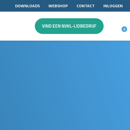
DOWNLOADS
WEBSHOP
CONTACT
INLOGGEN
VIND EEN NVKL-LIDBEDRIJF
0