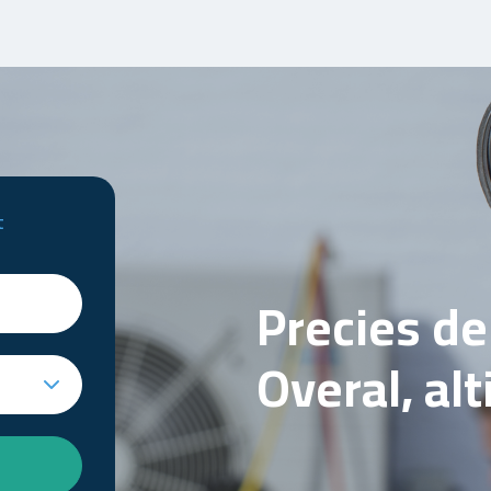
t
Precies d
Overal, al