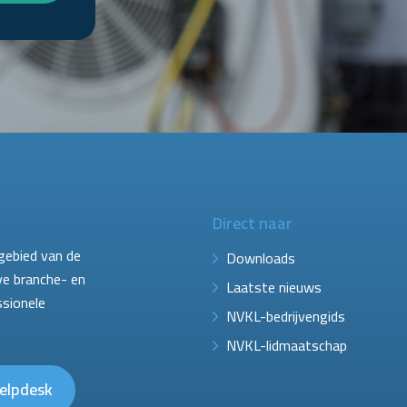
Direct naar
gebied van de
Downloads
ve branche- en
Laatste nieuws
ssionele
NVKL-bedrijvengids
NVKL-lidmaatschap
elpdesk