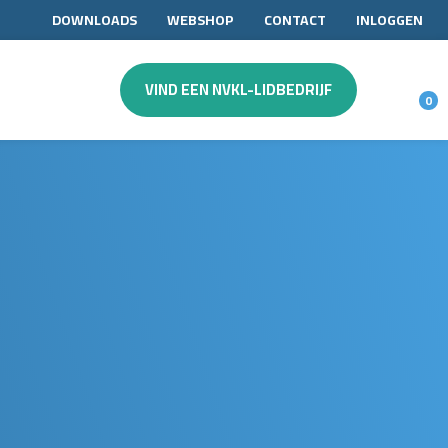
DOWNLOADS
WEBSHOP
CONTACT
INLOGGEN
VIND EEN NVKL-LIDBEDRIJF
0