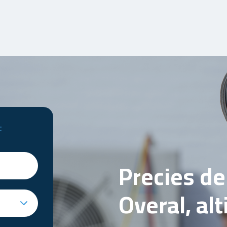
t
Precies d
Overal, al