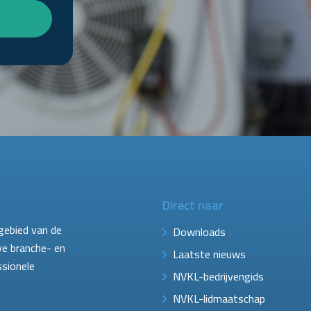
Direct naar
gebied van de
Downloads
ve branche- en
Laatste nieuws
ssionele
NVKL-bedrijvengids
NVKL-lidmaatschap