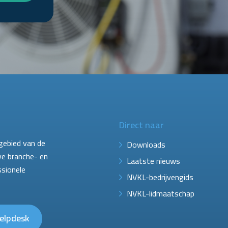
Direct naar
gebied van de
Downloads
ve branche- en
Laatste nieuws
ssionele
NVKL-bedrijvengids
NVKL-lidmaatschap
elpdesk