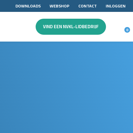
DOWNLOADS
WEBSHOP
CONTACT
INLOGGEN
VIND EEN NVKL-LIDBEDRIJF
0