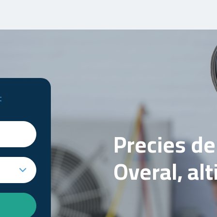
t
Precies d
Overal, al