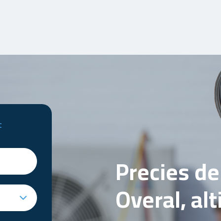
t
Precies d
Overal, al