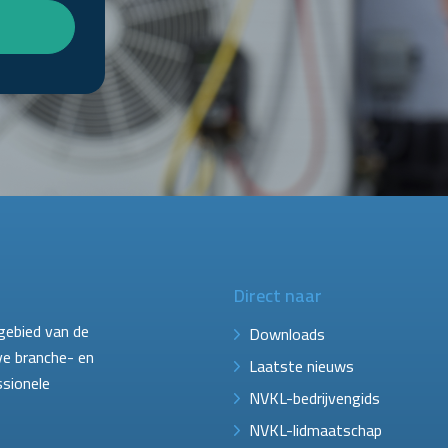
Direct naar
gebied van de
Downloads
ve branche- en
Laatste nieuws
ssionele
NVKL-bedrijvengids
NVKL-lidmaatschap