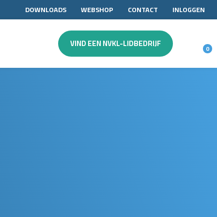
DOWNLOADS
WEBSHOP
CONTACT
INLOGGEN
VIND EEN NVKL-LIDBEDRIJF
0