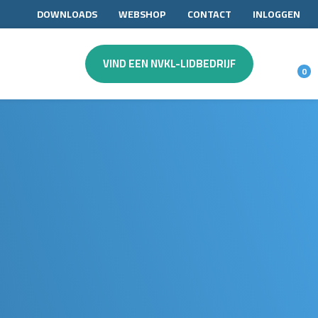
DOWNLOADS
WEBSHOP
CONTACT
INLOGGEN
VIND EEN NVKL-LIDBEDRIJF
0