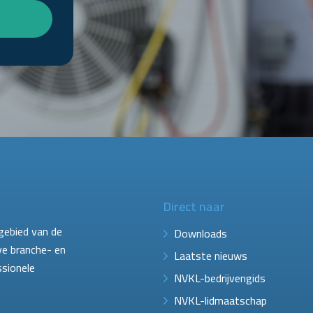
Direct naar
gebied van de
Downloads
ve branche- en
Laatste nieuws
ssionele
NVKL-bedrijvengids
NVKL-lidmaatschap