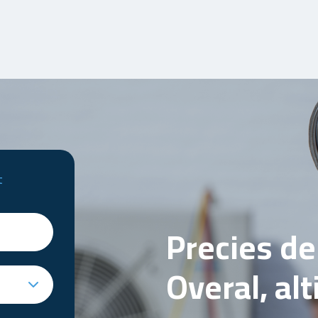
t
Precies d
Overal, al