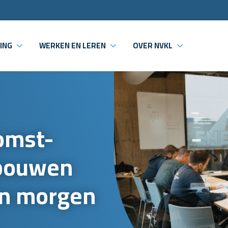
ING
WERKEN EN LEREN
OVER NVKL
omst-
 bouwen
an morgen