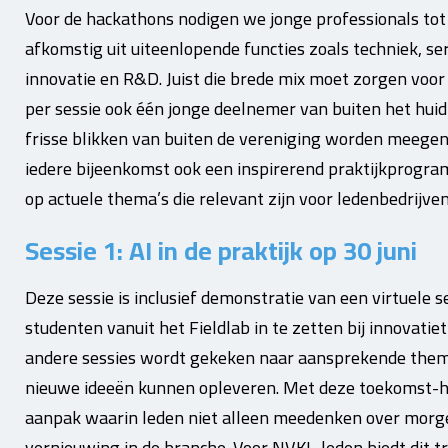
Voor de hackathons nodigen we jonge professionals tot ci
afkomstig uit uiteenlopende functies zoals techniek, serv
innovatie en R&D. Juist die brede mix moet zorgen voo
per sessie ook één jonge deelnemer van buiten het hui
frisse blikken van buiten de vereniging worden meegen
iedere bijeenkomst ook een inspirerend praktijkprogra
op actuele thema’s die relevant zijn voor ledenbedrijven
Sessie 1: AI in de praktijk op 30 juni
Deze sessie is inclusief demonstratie van een virtuele
studenten vanuit het Fieldlab in te zetten bij innovatiet
andere sessies wordt gekeken naar aansprekende thema’
nieuwe ideeën kunnen opleveren. Met deze toekomst-h
aanpak waarin leden niet alleen meedenken over morge
vernieuwing in de branche. Voor NVKL-leden biedt dit tra