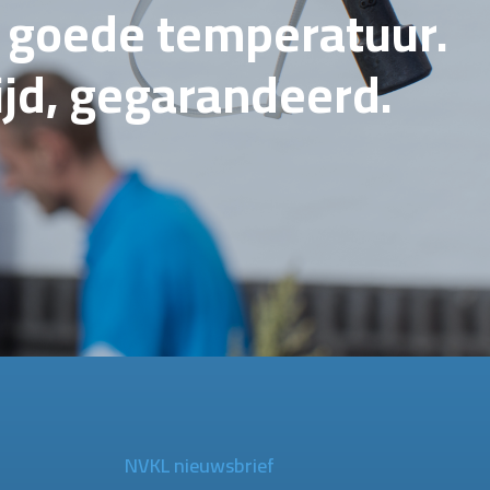
e goede temperatuur.
tijd, gegarandeerd.
NVKL nieuwsbrief