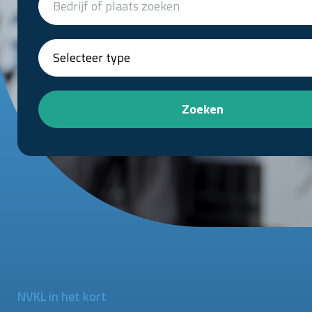
Zoeken
NVKL in het kort