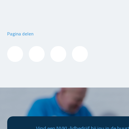
Pagina delen
Vind een NVKL-lidbedrijf bij jou in de buur