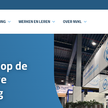
ING
WERKEN EN LEREN
OVER NVKL
 op de
we
g