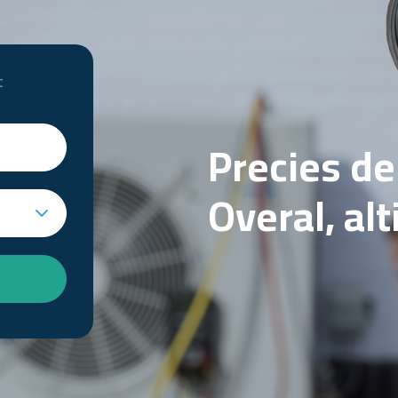
t
Precies d
Overal, al