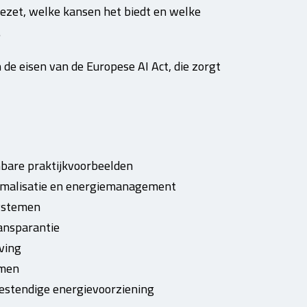
ngezet, welke kansen het biedt en welke
.
 de eisen van de Europese AI Act, die zorgt
enbare praktijkvoorbeelden
timalisatie en energiemanagement
systemen
ransparantie
ving
emen
estendige energievoorziening