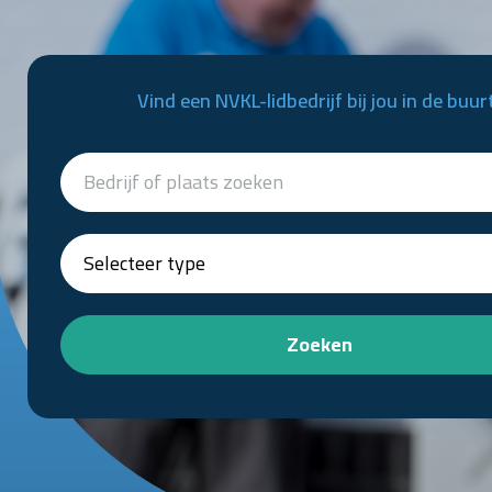
Vind een NVKL-lidbedrijf bij jou in de buur
Zoeken