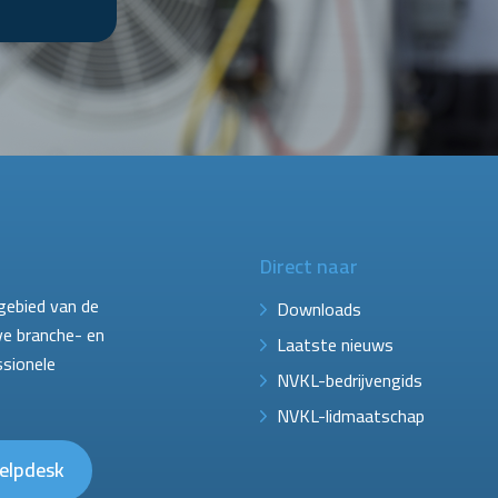
Direct naar
gebied van de
Downloads
ve branche- en
Laatste nieuws
ssionele
NVKL-bedrijvengids
NVKL-lidmaatschap
elpdesk