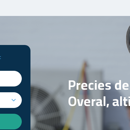
t
Precies d
Overal, al