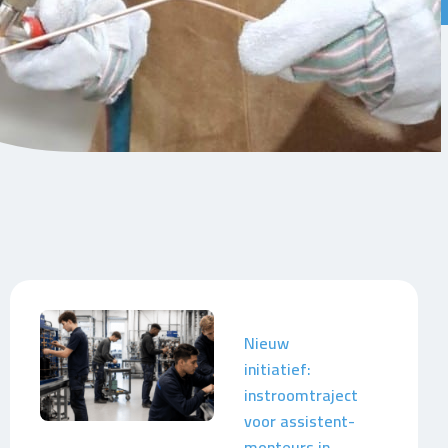
Nieuw
initiatief:
instroomtraject
voor assistent-
monteurs in