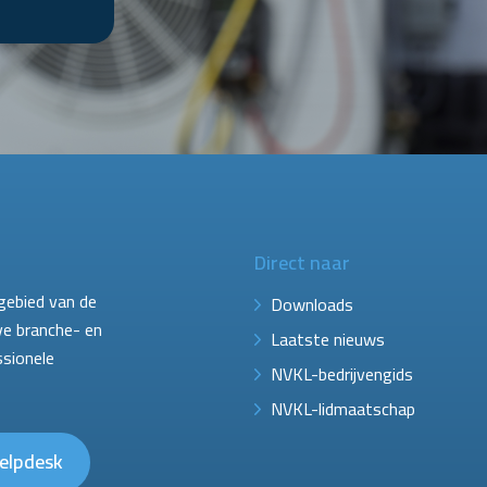
Direct naar
gebied van de
Downloads
ve branche- en
Laatste nieuws
ssionele
NVKL-bedrijvengids
NVKL-lidmaatschap
elpdesk