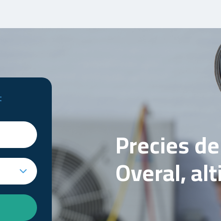
t
Precies d
Overal, al