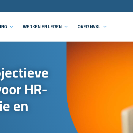
ING
WERKEN EN LEREN
OVER NVKL
jectieve
voor HR-
ie en