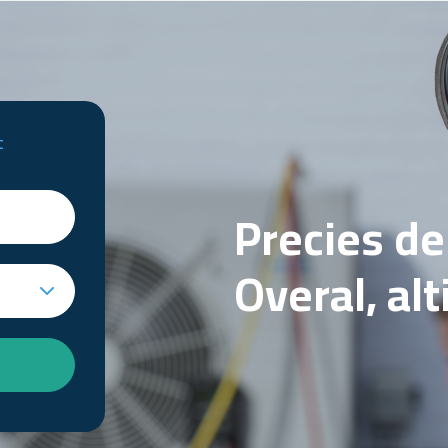
t
Precies d
Overal, al