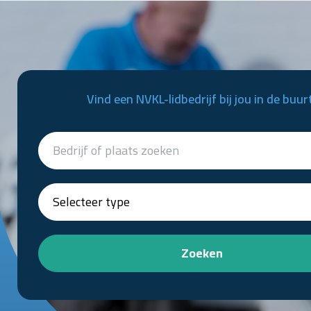
Vind een NVKL-lidbedrijf bij jou in de buur
Zoeken