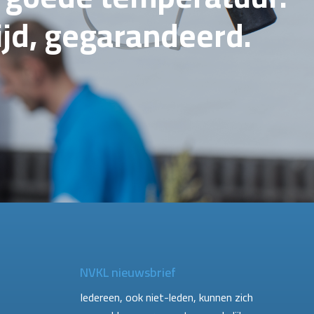
tijd, gegarandeerd.
NVKL nieuwsbrief
Iedereen, ook niet-leden, kunnen zich