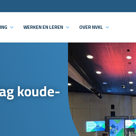
ING
WERKEN EN LEREN
OVER NVKL
ag koude-