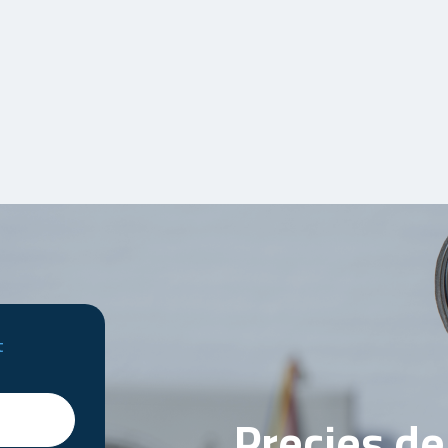
t
Precies d