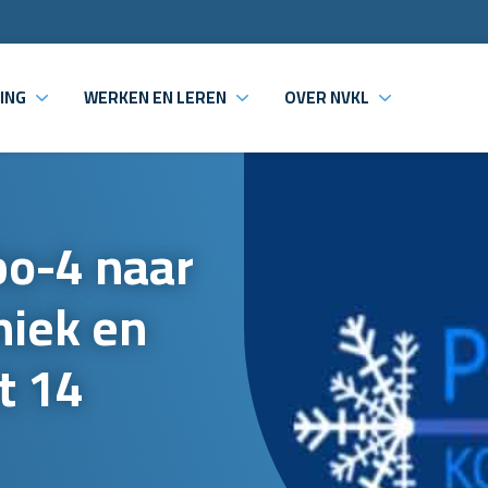
ING
WERKEN EN LEREN
OVER NVKL
o-4 naar
niek en
t 14