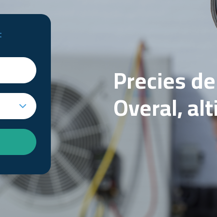
t
Precies d
Overal, al