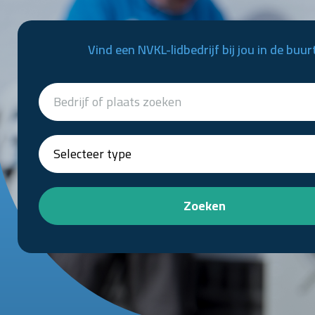
Vind een NVKL-lidbedrijf bij jou in de buur
Zoeken