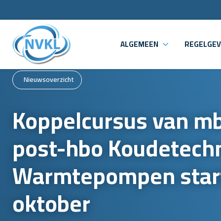
ALGEMEEN
REGELGEV
Nieuwsoverzicht
Koppelcursus van mb
post-hbo Koudetech
Warmtepompen star
oktober