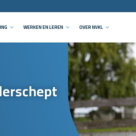
ING
WERKEN EN LEREN
OVER NVKL
derschept