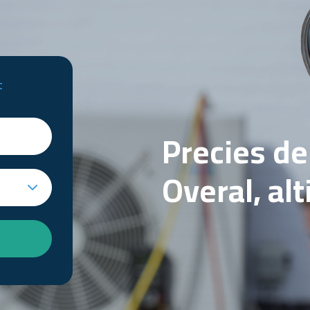
t
Precies d
Overal, al