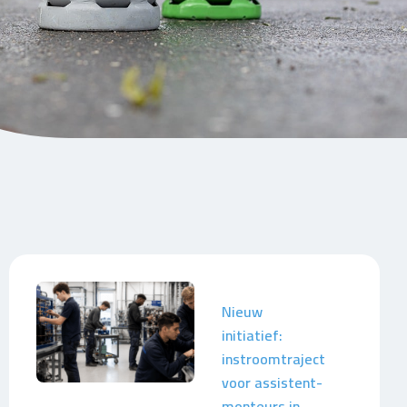
Nieuw
initiatief:
instroomtraject
voor assistent-
monteurs in