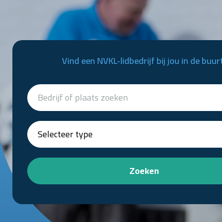
Vind een NVKL-lidbedrijf bij jou in de buur
Zoeken