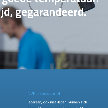
tijd, gegarandeerd.
NVKL nieuwsbrief
Iedereen, ook niet-leden, kunnen zich