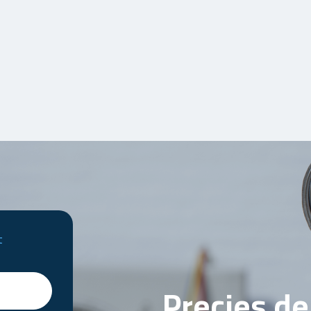
t
Precies d