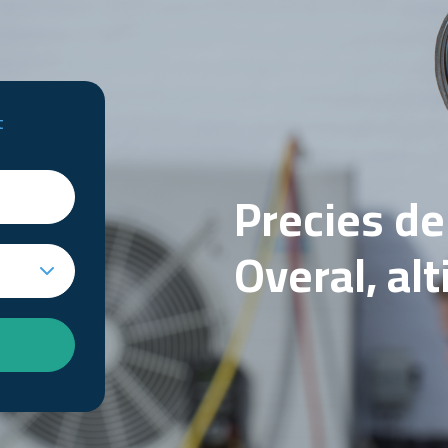
t
Precies d
Overal, al