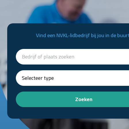
Vind een NVKL-lidbedrijf bij jou in de buur
Zoeken