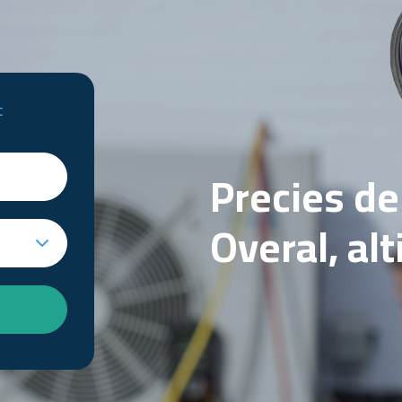
t
Precies d
Overal, al