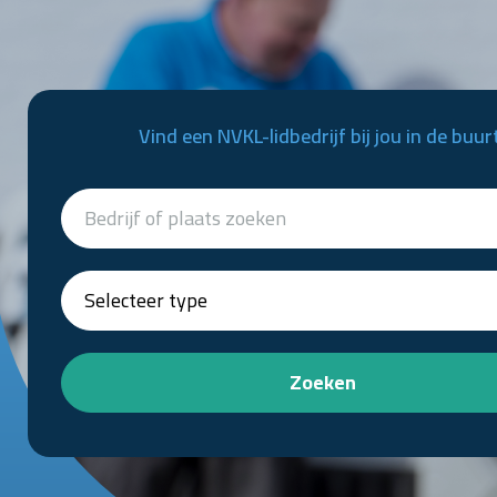
Vind een NVKL-lidbedrijf bij jou in de buur
Zoeken