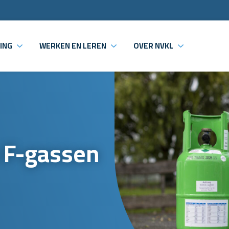
ING
WERKEN EN LEREN
OVER NVKL
n F-gassen