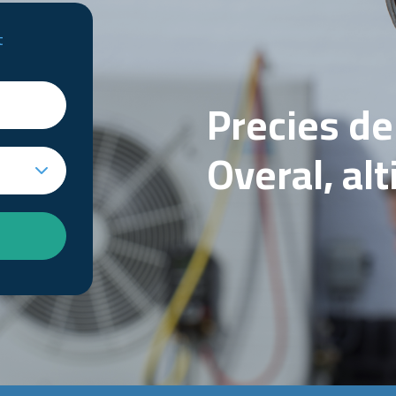
t
Precies d
Overal, al