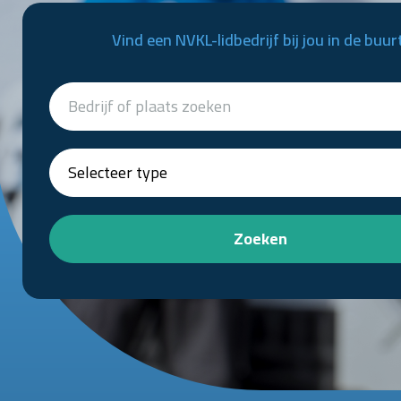
Vind een NVKL-lidbedrijf bij jou in de buur
Zoeken