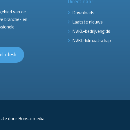
Direct naar
gebied van de
Downloads
ve branche- en
Laatste nieuws
ssionele
NVKL-bedrijvengids
NVKL-lidmaatschap
elpdesk
ite door Bonsai media