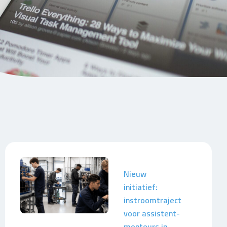
Nieuw
initiatief:
instroomtraject
voor assistent-
monteurs in