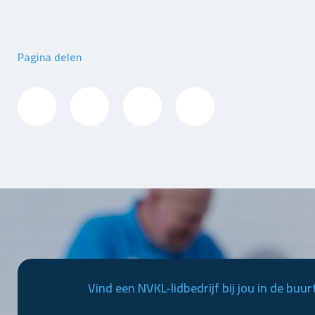
Pagina delen
Vind een NVKL-lidbedrijf bij jou in de buur