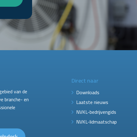
Direct naar
gebied van de
Downloads
ve branche- en
Laatste nieuws
ssionele
NVKL-bedrijvengids
NVKL-lidmaatschap
elpdesk