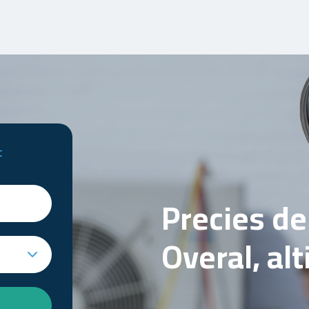
t
Precies d
Overal, al