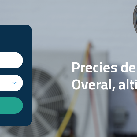
t
Precies d
Overal, al