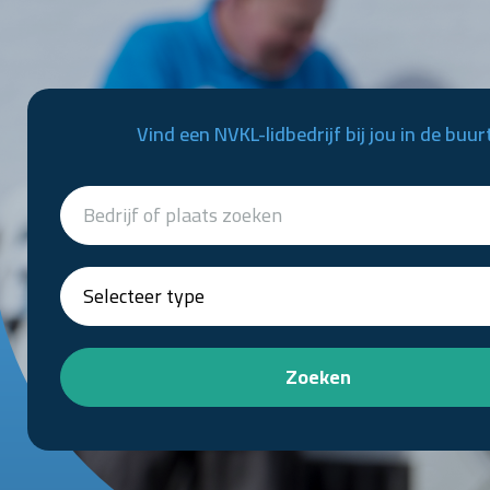
Vind een NVKL-lidbedrijf bij jou in de buur
Zoeken