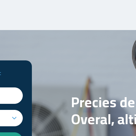
t
Precies d
Overal, al