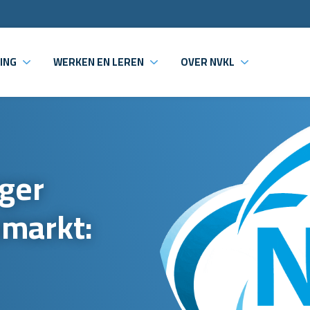
ING
WERKEN EN LEREN
OVER NVKL
ger
smarkt: