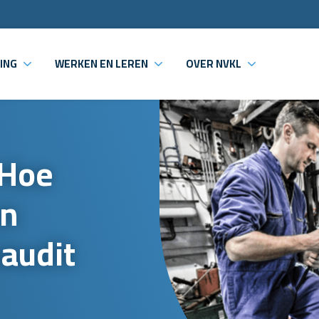
ING
WERKEN EN LEREN
OVER NVKL
 Hoe
en
saudit