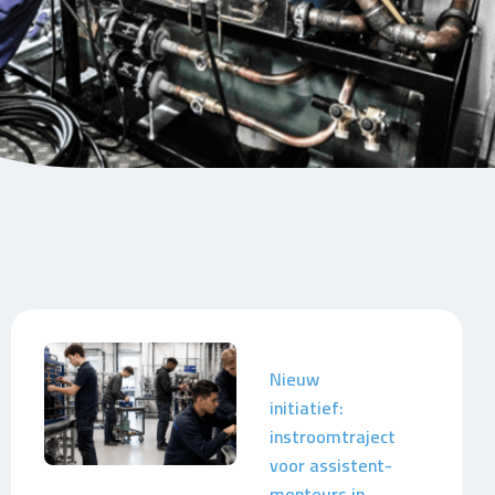
Nieuw
initiatief:
instroomtraject
voor assistent-
monteurs in