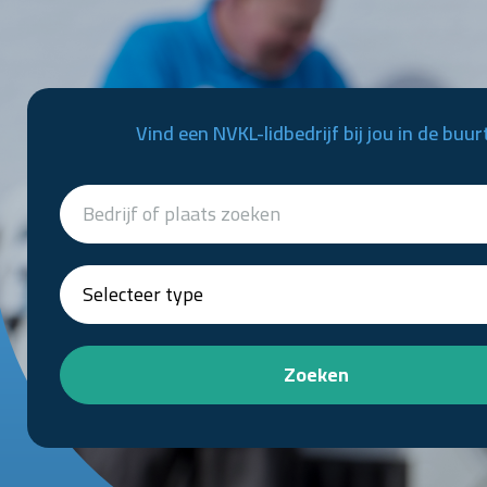
Vind een NVKL-lidbedrijf bij jou in de buur
Zoeken