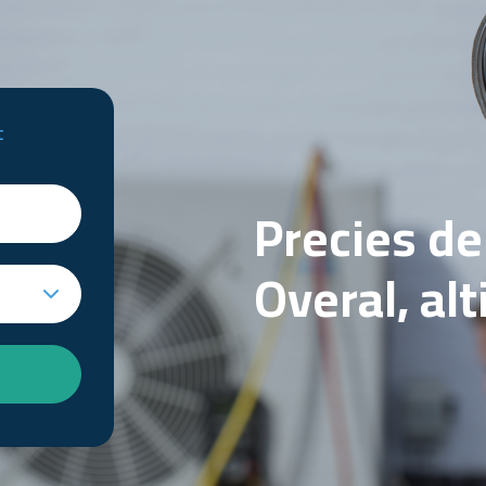
t
Precies d
Overal, al