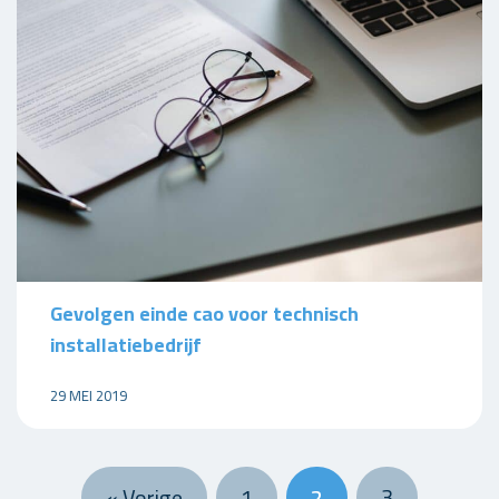
Gevolgen einde cao voor technisch
installatiebedrijf
29 MEI 2019
« Vorige
1
2
3