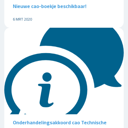
Nieuwe cao-boekje beschikbaar!
6 MRT 2020
Onderhandelingsakkoord cao Technische