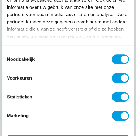
informatie over uw gebruik van onze site met onze
partners voor social media, adverteren en analyse. Deze
partners kunnen deze gegevens combineren met andere
Loonsverhoging per 1 juli a.s.
informatie die u aan ze heeft verstrekt of die ze hebben
verzameld op basis van uw gebruik van hun services.
25 JUN 2020
Toestemmingsselectie
Noodzakelijk
Voorkeuren
Statistieken
Marketing