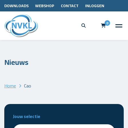
DOWNLOADS
WEBSHOP
CONTACT
INLOGGEN
0
Nieuws
Home
Cao
Jouw selectie
Zoeken - nieuws