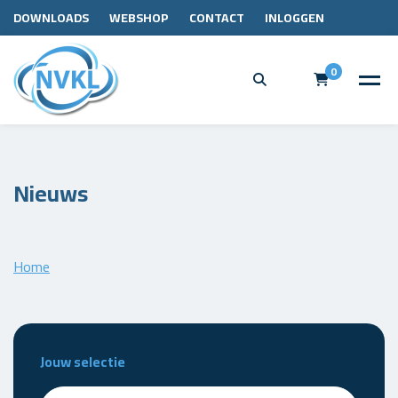
DOWNLOADS
WEBSHOP
CONTACT
INLOGGEN
0
Nieuws
Home
Jouw selectie
Zoeken - nieuws