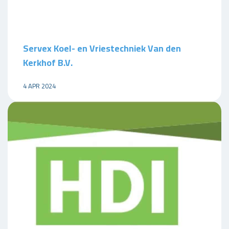
Servex Koel- en Vriestechniek Van den
Kerkhof B.V.
4 APR 2024