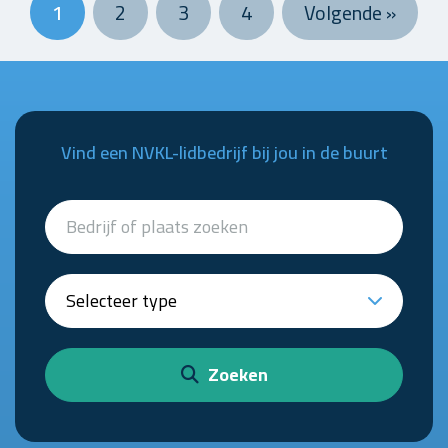
1
2
3
4
Volgende »
Vind een NVKL-lidbedrijf bij jou in de buurt
Zoeken