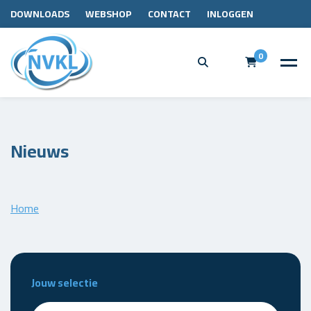
DOWNLOADS
WEBSHOP
CONTACT
INLOGGEN
0
Nieuws
Home
Jouw selectie
Zoeken - nieuws