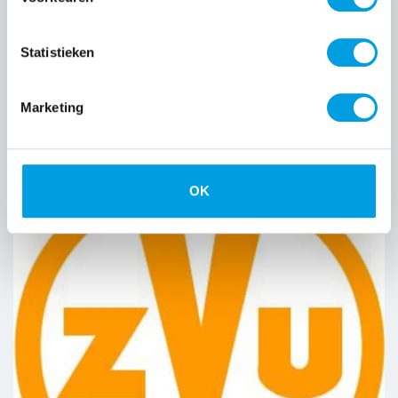
Statistieken
Marketing
WKZ Totaalinstallateur B.V.
4 APR 2024
OK