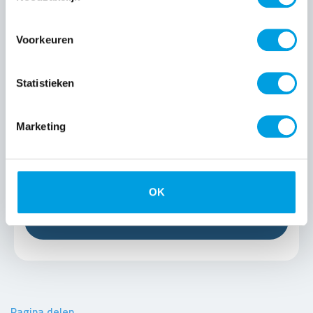
Online
Voorkeuren
leerplatform
helpt je op weg
Statistieken
naar de nieuwe
certificering
Marketing
OK
Nieuwsarchief
Pagina delen